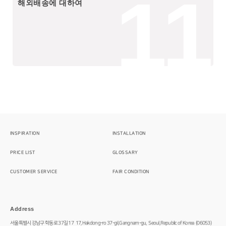
11
해외배송에 대하여
INSPIRATION
INSTALLATION
PRICE LIST
GLOSSARY
CUSTOMER SERVICE
FAIR CONDITION
Address
서울특별시 강남구 학동로 37길 17
17, Hakdong-ro 37-gil, Gangnam-gu,
Seoul, Republic of Korea
(06053)